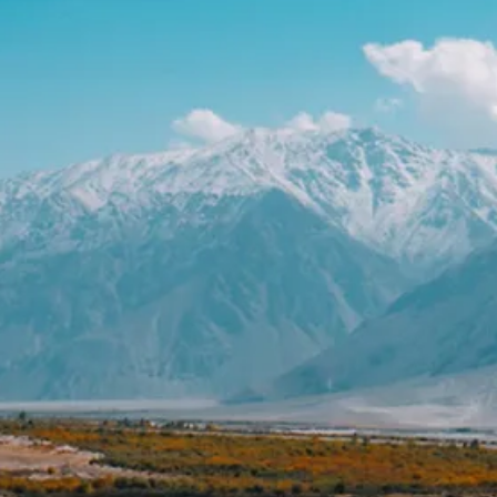
aéroport/ gare »
Hebergement
Transport terrestres
Voiture avec chauffeur
Petit déjeuner
Diner
Les visites, selon le programme
Le entrées des sites
Les prestations de guide
francophone/ anglophone.
Les vols intérieurs
Assurance rapatriement.
Le vol international.