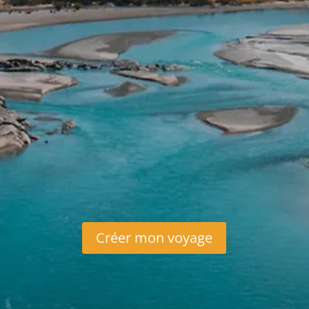
Qu'est ce qui n'est pas inclus ?
Assurances annulation
Les boissons
Les pourboires – Guides: chauffeur/
bagagistes.
Les frais de visa.
Les boissons alcool.
Les excursions non mentionnées dans
le programme.
Créer mon voyage