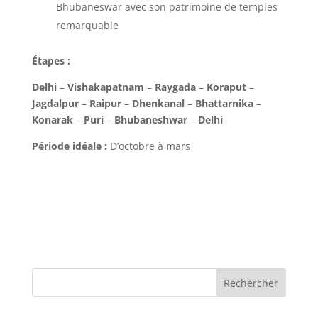
Bhubaneswar avec son patrimoine de temples
remarquable
Étapes :
Delhi
–
Vishakapatnam
–
Raygada
–
Koraput
–
Jagdalpur
–
Raipur
–
Dhenkanal
–
Bhattarnika
–
Konarak
–
Puri
–
Bhubaneshwar
–
Delhi
Période idéale :
D’octobre à mars
Rechercher