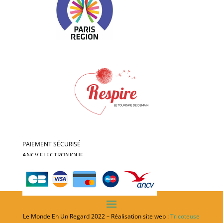
PAIEMENT SÉCURISÉ
ANCV ELECTRONIQUE
Le Monde En Un Regard 2022 – Réalisation site web :
Tricoteuse