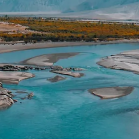
Le vol international.
Qu'est ce qui n'est pas inclus ?
Assurances annulation
Les boissons
Les pourboires – Guides: chauffeur/
bagagistes.
Les frais de visa.
Les boissons alcool.
Les excursions non mentionnées dans
le programme.