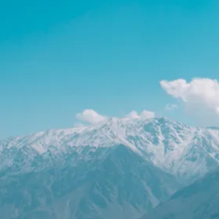
Qu'est ce qui est inclus dans
mon séjour ?
Assistance à l’accueil et au départ. «
aéroport/ gare »
Hebergement
Transport terrestres
Voiture avec chauffeur
Petit déjeuner
Diner
Les visites, selon le programme
Le entrées des sites
Les prestations de guide
francophone/ anglophone.
Les vols intérieurs
Assurance rapatriement.