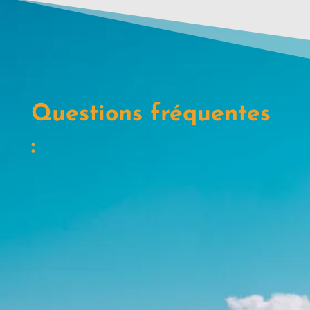
Questions fréquentes
:
Qu'est ce qui est inclus dans
mon séjour ?
Assistance à l’accueil et au départ. «
aéroport/ gare »
Hebergement