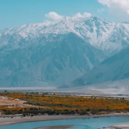
Transport terrestres
Voiture avec chauffeur
Petit déjeuner
Diner
Les visites, selon le programme
Le entrées des sites
Les prestations de guide
francophone/ anglophone.
Les vols intérieurs
Assurance rapatriement.
Le vol international.
Qu'est ce qui n'est pas inclus ?