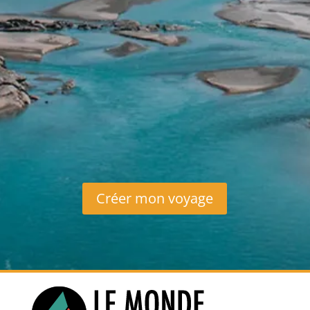
Assurances annulation
Les boissons
Les pourboires – Guides: chauffeur/
bagagistes.
Les frais de visa.
Les boissons alcool.
Les excursions non mentionnées dans
le programme.
Créer mon voyage