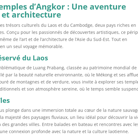
emples d’Angkor : Une aventure
 et architecture
les trésors culturels du Laos et du Cambodge, deux pays riches en
ses. Conçu pour les passionnés de découvertes artistiques, ce périp
me de l’art et de l’architecture de l’Asie du Sud-Est. Tout en
 en un seul voyage mémorable.
éservé du Laos
 emblématique de Luang Prabang, classée au patrimoine mondial de
 par la beauté naturelle environnante, où le Mékong et ses afflu
touré de montagnes et de verdure, vous invite à explorer ses templ
aditionnels et son atmosphère sereine, où le temps semble suspen
les
vous plonge dans une immersion totale au cœur de la nature sauva
la majesté des paysages fluviaux, un lieu idéal pour découvrir la vi
ion des grandes villes. Entre balades en bateau et rencontres avec le
une connexion profonde avec la nature et la culture laotienne.