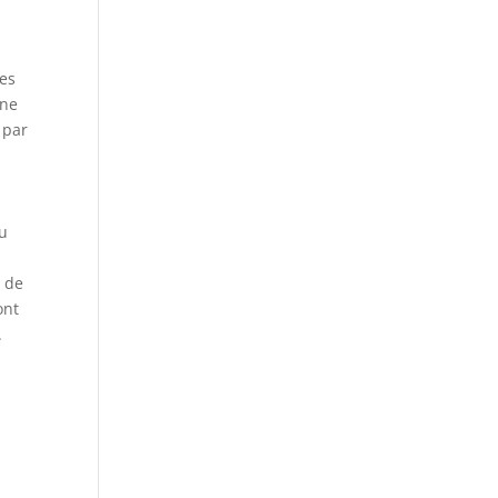
des
une
 par
au
e de
ont
.