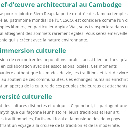
hef-d’œuvre architectural au Cambodge
kse pour rejoindre Siem Reap, la porte d’entrée des fameux temples
é au patrimoine mondial de l’UNESCO, est considéré comme l’un 
ples khmers, en particulier Angkor Wat, vous transportera dans 
tural atteignent des sommets rarement égalés. Vous serez émerveillé
onie qu’ils créent avec la nature environnante.
immersion culturelle
asion de rencontrer les populations locales, aussi bien au Laos qu’
 en collaboration avec des associations locales. Ces moments
nière authentique les modes de vie, les traditions et l’art de vivr
ant au soutien de ces communautés. Ces échanges humains enrichir
t un aperçu de la culture de ces peuples chaleureux et attachants
ersité culturelle
nt des cultures distinctes et uniques. Cependant, ils partagent une
thique qui façonne leur histoire, leurs traditions et leur art.
s traditionnelles, l’artisanat local et la musique des deux pays
offrant un voyage à la croisée de la tradition et de la modernité.