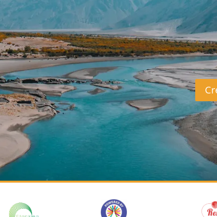
Les frais de visa
Les boissons alco
Les excursions 
hone/ anglophone.
Cr