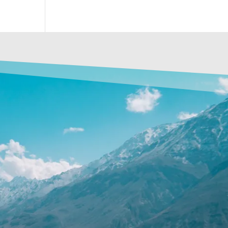
'est pas inclus ?
lation
 Guides: chauffeur/ bagagistes.