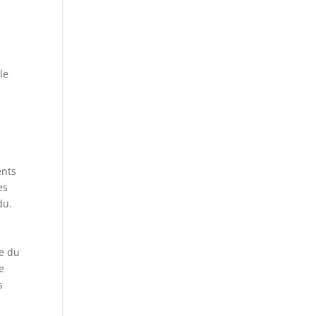
le
ents
es
du.
ge du
e
s