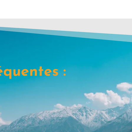
équentes :
s mon séjour ?
Qu'est ce qui n
rt. « aéroport/ gare »
Assurances annu
Les boissons
Les pourboires –