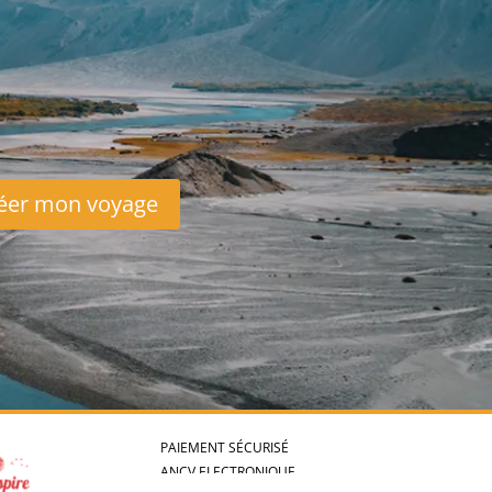
.
ol.
non mentionnées dans le programme.
éer mon voyage
PAIEMENT SÉCURISÉ
ANCV ELECTRONIQUE