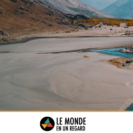
Voiture avec chauffeur
Petit déjeuner
Diner
Les visites, selon le programme
Le entrées des sites
Les prestations de guide francop
Les vols intérieurs
Assurance rapatriement.
Le vol international.