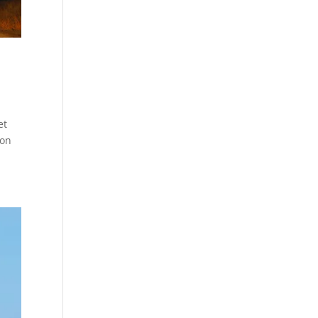
et
son