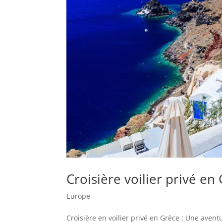
Croisière voilier privé en
Europe
Croisière en voilier privé en Grèce : Une ave